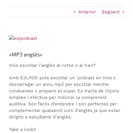
Anterior
Següent
View
Larger
Image
«MP3 anglès»
Vols escoltar l’anglès al cotxe o al tren?
Amb ESLPOD pots escoltar un ‘podcast en línia o
descarregar un arxiu mp3 per escoltar mentre
condueixes o preparis el sopar. Es tracta de lliçons
simples i efectius per millorar la comprensió
auditiva. Són fàcils d’entendre i són perfectes per
complementar qualsevol curs d’anglès ja que estan
dirigits a estudiants d’anglès.
Take a look!!