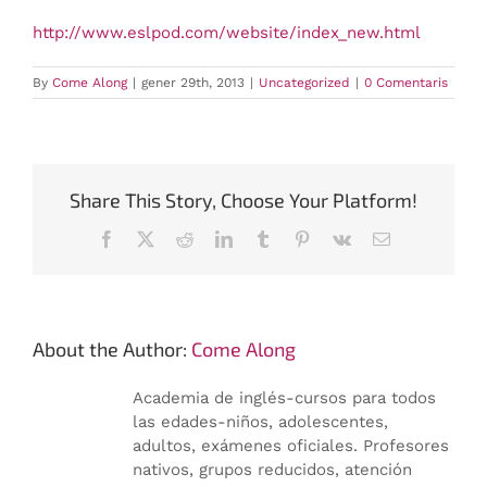
http://www.eslpod.com/website/index_new.html
By
Come Along
|
gener 29th, 2013
|
Uncategorized
|
0 Comentaris
Share This Story, Choose Your Platform!
Facebook
X
Reddit
LinkedIn
Tumblr
Pinterest
Vk
Email:
About the Author:
Come Along
Academia de inglés-cursos para todos
las edades-niños, adolescentes,
adultos, exámenes oficiales. Profesores
nativos, grupos reducidos, atención