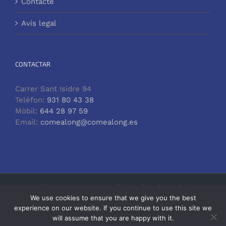
Contacte
Avís legal
CONTACTAR
Carrer Sant Isidre 94
Telèfon:
931 80 43 38
Mòbil:
644 28 97 59
Email:
comealong@comealong.es
Copyright 2026 Come Along English Academy | Tots els drets
reservats |
Come Along
We use cookies to ensure that we give you the best
experience on our website. If you continue to use this site we
will assume that you are happy with it.