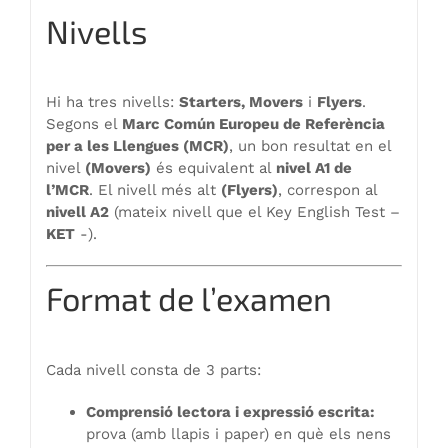
Nivells
Hi ha tres nivells:
Starters, Movers
i
Flyers
.
Segons el
Marc Común Europeu de Referència
per a les Llengues (MCR)
, un bon resultat en el
nivel
(Movers)
és equivalent al
nivel A1 de
l’MCR
. El nivell més alt
(Flyers)
, correspon al
nivell A2
(mateix nivell que el Key English Test –
KET
-).
Format de l’examen
Cada nivell consta de 3 parts:
Comprensió lectora i expressió escrita:
prova (amb llapis i paper) en què els nens