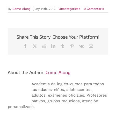
By
Come Along
|
juny 14th, 2012
|
Uncategorized
|
0 Comentaris
Share This Story, Choose Your Platform!
Facebook
X
Reddit
LinkedIn
Tumblr
Pinterest
Vk
Email:
About the Author:
Come Along
Academia de inglés-cursos para todos
las edades-niños, adolescentes,
adultos, exámenes oficiales. Profesores
nativos, grupos reducidos, atención
personalizada.