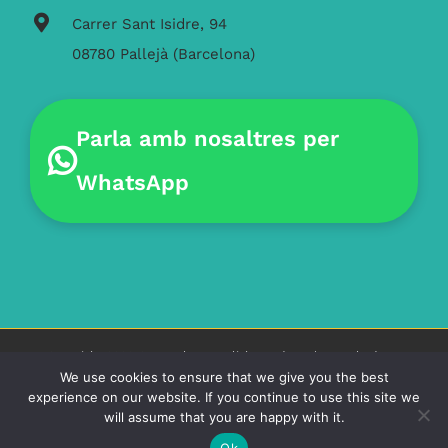
Carrer Sant Isidre, 94
08780 Pallejà (Barcelona)
Parla amb nosaltres per
WhatsApp
Copyright 2026 Come Along English Academy | Tots els drets
reservats |
Come Along
We use cookies to ensure that we give you the best
experience on our website. If you continue to use this site we
will assume that you are happy with it.
Facebook
Instagram
X
Ok