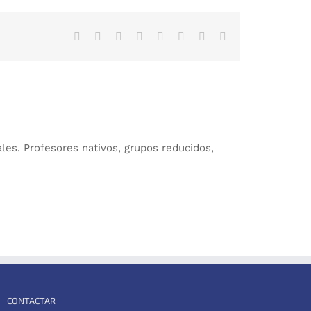
Facebook
X
Reddit
LinkedIn
Tumblr
Pinterest
Vk
Email:
les. Profesores nativos, grupos reducidos,
CONTACTAR