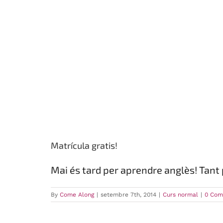
Matrícula gratis!
Mai és tard per aprendre anglès! Tant 
By
Come Along
|
setembre 7th, 2014
|
Curs normal
|
0 Com