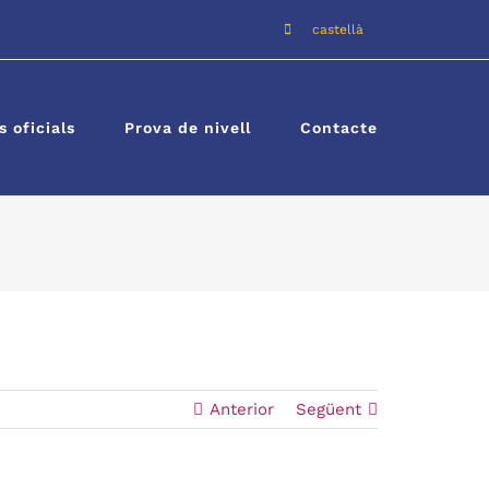
castellà
 oficials
Prova de nivell
Contacte
Anterior
Següent