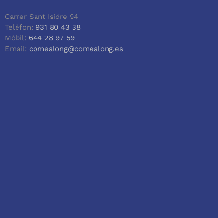
Carrer Sant Isidre 94
Telèfon:
931 80 43 38
Mòbil:
644 28 97 59
Email:
comealong@comealong.es